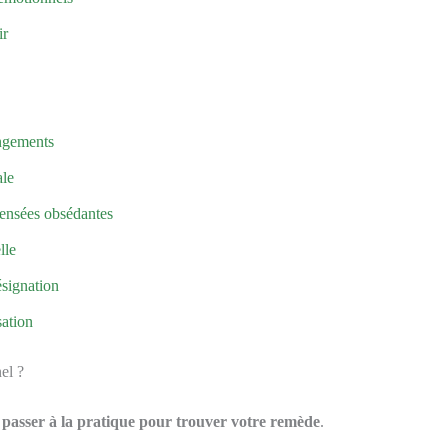
ir
angements
ale
pensées obsédantes
lle
ésignation
sation
el ?
e
passer à la pratique pour trouver votre remède
.