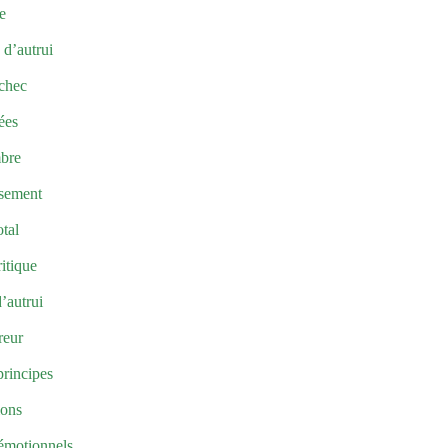
e
 d’autrui
échec
ées
mbre
isement
otal
ritique
’autrui
reur
principes
ions
 émotionnels