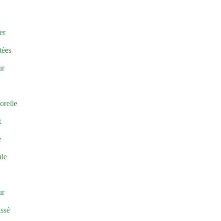
er
tées
ur
orelle
t
e
ale
ur
assé