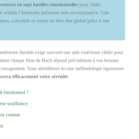
essences en sept familles émotionnelles
pour cibler
e rétablit l’harmonie intérieure sans accoutumance. Une
ennes, consolide ce retour au bien-être global grâce à une
ntérieure durable exige souvent une aide extérieure ciblée pour
mment chaque fleur de Bach répond précisément à vos besoins
découragement. Vous identifierez ici une méthodologie rigoureuse
urera efficacement votre sérénité
.
il émotionnel ?
leur souffrance
use connue
nt