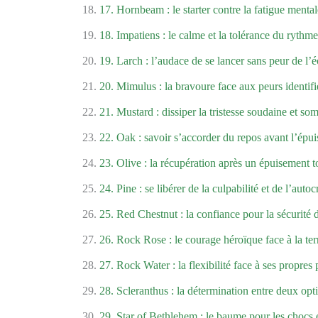
17. Hornbeam : le starter contre la fatigue mental
18. Impatiens : le calme et la tolérance du rythme
19. Larch : l’audace de se lancer sans peur de l’
20. Mimulus : la bravoure face aux peurs identifi
21. Mustard : dissiper la tristesse soudaine et so
22. Oak : savoir s’accorder du repos avant l’épu
23. Olive : la récupération après un épuisement t
24. Pine : se libérer de la culpabilité et de l’autoc
25. Red Chestnut : la confiance pour la sécurité d
26. Rock Rose : le courage héroïque face à la ter
27. Rock Water : la flexibilité face à ses propres 
28. Scleranthus : la détermination entre deux opt
29. Star of Bethlehem : le baume pour les chocs